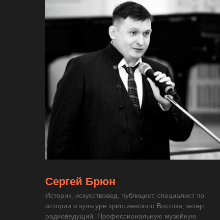
Сергей Брюн
Историк, искусствовед, публицист, специалист по
истории и культуре христианского Востока, актер,
радиоведущий. Профессиональную музейную