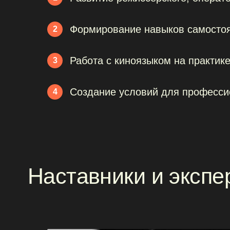
Формирование навыков самостоя
2
Наставники и эксперт
Работа с киноязыком на практик
3
Создание условий для професси
4