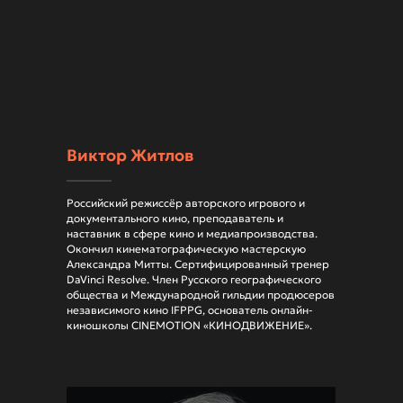
Виктор Житлов
Российский режиссёр авторского игрового и
документального кино, преподаватель и
наставник в сфере кино и медиапроизводства.
Окончил кинематографическую мастерскую
По любым вопросам:
Александра Митты. Сертифицированный тренер
edu@fundregion.ru
DaVinci Resolve. Член Русского географического
общества и Международной гильдии продюсеров
независимого кино IFPPG, основатель онлайн-
киношколы CINEMOTION «КИНОДВИЖЕНИЕ».
Все о мире кино
и