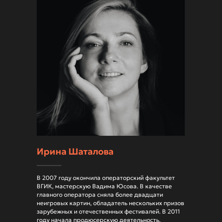
даже больше!
Интересные встречи, гранты,
лекции профессионалов,
конкурсы и многое другое
Подписаться на Telegram
Ирина Шаталова
В 2007 году окончила операторский факультет
Форма подтверждения места жительства
ВГИК, мастерскую Вадима Юсова. В качестве
главного оператора сняла более двадцати
Политика конфиденциальности
неигровых картин, обладатель нескольких призов
зарубежных и отечественных фестивалей. В 2011
Регламент проведения обучающих лабораторий
году начала продюсерскую деятельность.