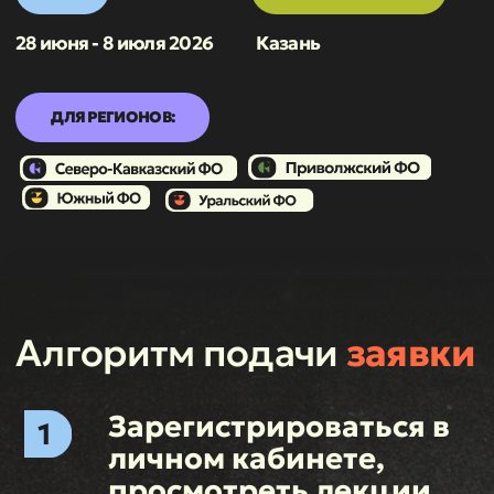
Алгоритм подачи
заявки
Зарегистрироваться в
личном кабинете,
просмотреть лекции
курса «Кинофактура»
2026
Пройти тест на
основе лекций
«Кинофактура» 2026
Заполнить заявку на
участие и затем пройти
тест от наставников